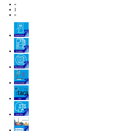
«
1
»