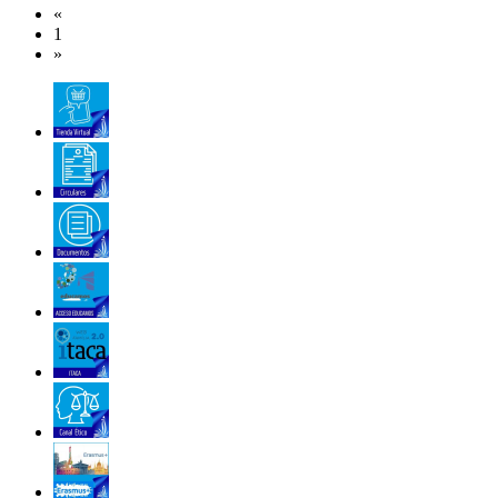
«
1
»